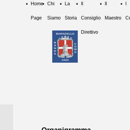
Home
Chi
La
Il
Il
I
Page
Siamo
Storia
Consiglio
Maestro
Co
Direttivo
Organigramma