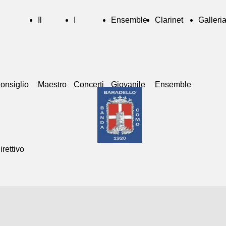
Il
I
Ensemble
Clarinet
Galleri
onsiglio
Maestro
Concerti
Giovanile
Ensemble
irettivo