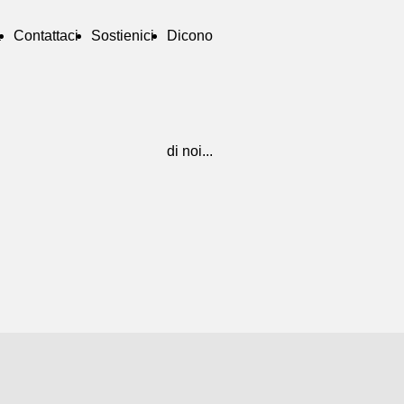
a
Contattaci
Sostienici
Dicono
di noi...